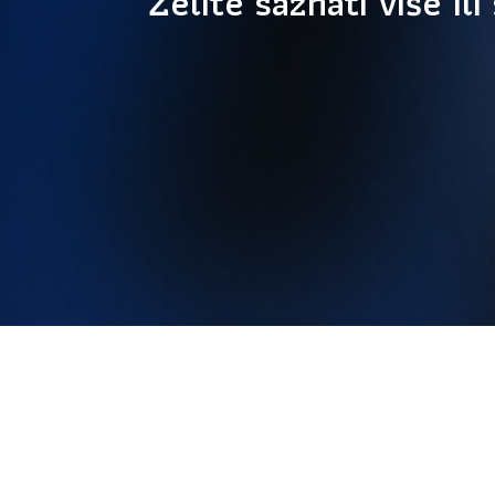
Želite saznati više il
© 2022 GAT All rights reserved.