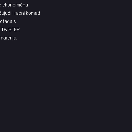
te ekonomičnu
ujući i radni komad
kotača s
na TWISTER
čmarenja.